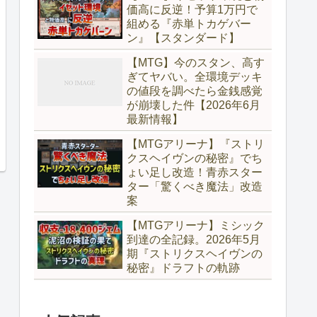
価高に反逆！予算1万円で
組める『赤単トカゲバー
ン』【スタンダード】
【MTG】今のスタン、高す
ぎてヤバい。全環境デッキ
の値段を調べたら金銭感覚
が崩壊した件【2026年6月
最新情報】
【MTGアリーナ】『ストリ
クスヘイヴンの秘密』でち
ょい足し改造！青赤スター
ター「驚くべき魔法」改造
案
【MTGアリーナ】ミシック
到達の全記録。2026年5月
期『ストリクスヘイヴンの
秘密』ドラフトの軌跡