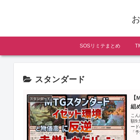
お
SOSリミテまとめ
T
スタンダード
【
スタンダード
組
こん
額9
ード
「予