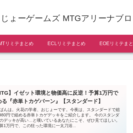
じょーゲームズ MTGアリーナブ
MTリミテまとめ
ECLリミテまとめ
EOEリミテま
MTG】イゼット環境と物価高に反逆！予算1万円で
める『赤単トカゲバーン』【スタンダード】
ばんは。火花の学者、おじょーです。今夜は、スタンダードで総
,980円で組める赤単トカゲデッキをご紹介します。 今のスタンダ
のデッキが高い…と嘆いているあなたにこそ、ぜひ見てほしい。
算1万円で、この狂った環境に一太刀浴...