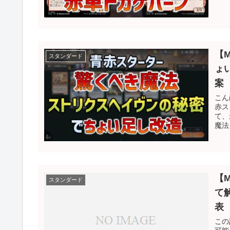
【
スタンダード
ょ
案
こん
赤ス
て、
魔法
【
スタンダード
て
表
この