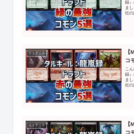
録』
まし
社の
【
リミテッド
コ
こん
録』
まし
社の
【
リミテッド
コ