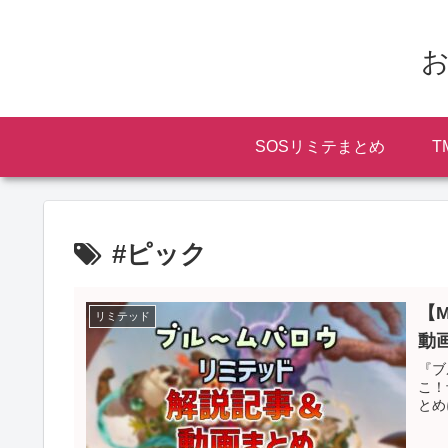
お
SOSリミテまとめ
T
#ピック
【
リミテッド
動
『ブ
こ！
とめ