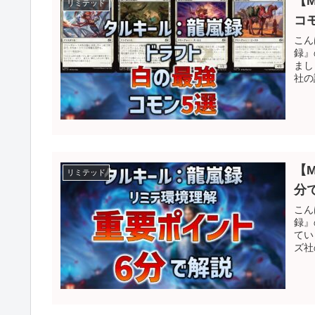
【
リミテッド
コ
こん
録』
まし
社の
【
リミテッド
分
こん
録』
てい
ズ社