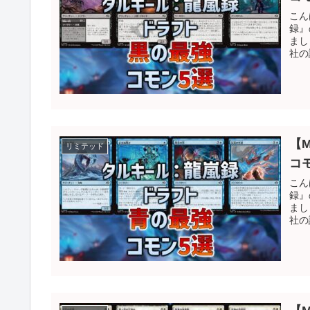
こん
録』
まし
社の
【
リミテッド
コ
こん
録』
まし
社の