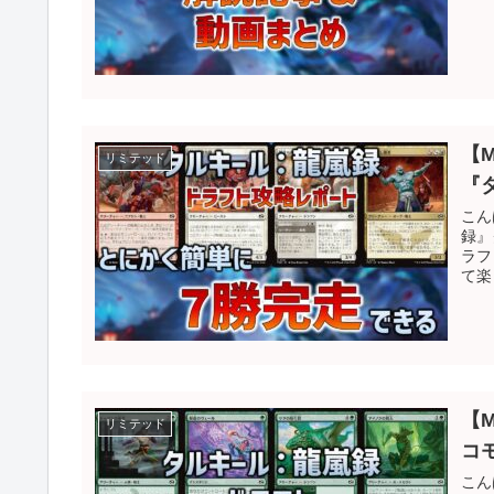
【
リミテッド
『
こん
録』
ラフ
て楽
【
リミテッド
コ
こん