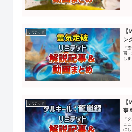
【
リミテッド
ン
『霊
習・
しま
【
リミテッド
事
『タ
ここ
にし