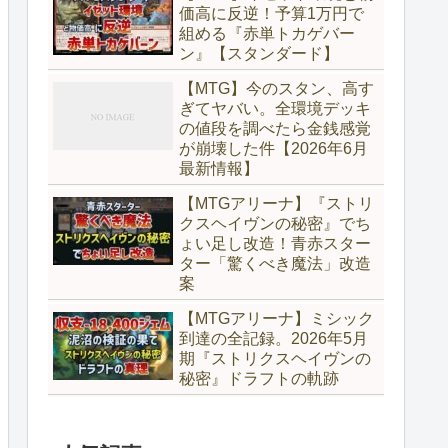
価高に反逆！予算1万円で
組める『赤単トカゲバー
ン』【スタンダード】
【MTG】今のスタン、高す
ぎてヤバい。全環境デッキ
の値段を調べたら金銭感覚
が崩壊した件【2026年6月
最新情報】
【MTGアリーナ】『ストリ
クスヘイヴンの秘密』でち
ょい足し改造！青赤スター
ター「驚くべき魔法」改造
案
【MTGアリーナ】ミシック
到達の全記録。2026年5月
期『ストリクスヘイヴンの
秘密』ドラフトの軌跡