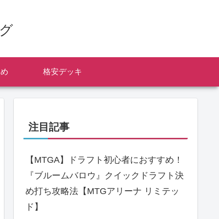
ログ
とめ
格安デッキ
注目記事
【MTGA】ドラフト初心者におすすめ！
『ブルームバロウ』クイックドラフト決
め打ち攻略法【MTGアリーナ リミテッ
ド】