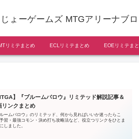
じょーゲームズ MTGアリーナブ
MTリミテまとめ
ECLリミテまとめ
EOEリミテま
MTGA】『ブルームバロウ』リミテッド解説記事＆
画リンクまとめ
ルームバロウ』のリミテッド、何から見ればいいか迷ったらこ
予習・最強コモン・決め打ち攻略法など、役立つリンクをひとま
にしました。