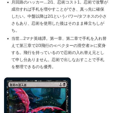
月回路のハッカー…2/1、忍術コスト1。忍術で攻撃が
成功すれば手札を増やすことができ、真っ先に確保
したい。中盤以降は2/1というパワー/タフネスの小さ
さもあり、忍術を使用した後はそのまま棒立ちしが
ち。
当世…2マナ英雄譚。第一章、第二章で手札を入れ替
えて第三章で2/3飛行の≪ベクターの滑空者≫に変身
する。飛行を持っているので忍術の入れ替え元とし
て申し分ありません。忍術で出しなおすことで手札
を整理できるのも優秀。