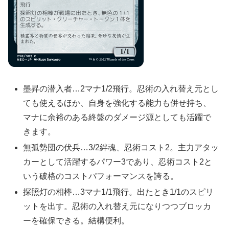
墨昇の潜入者…2マナ1/2飛行。忍術の入れ替え元とし
ても使えるほか、自身を強化する能力も併せ持ち、
マナに余裕のある終盤のダメージ源としても活躍で
きます。
無孤勢団の伏兵…3/2絆魂、忍術コスト2。主力アタッ
カーとして活躍するパワー3であり、忍術コスト2と
いう破格のコストパフォーマンスを誇る。
探照灯の相棒…3マナ1/1飛行。出たとき1/1のスピリ
ットを出す。忍術の入れ替え元になりつつブロッカ
ーを確保できる。結構便利。