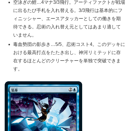
空泳ぎの鯉…4マナ3/3飛行。アーティファクトが戦場
に出るたび手札を入れ替える。3/3飛行は基本的にフ
ィニッシャー、エースアタッカーとしての働きを期
待できる。忍術の入れ替え元としてはあまり適して
いません。
毒血勢団の影歩き…5/5、忍術コスト4。このデッキに
おける最高打点をたたき出し、神河リミテッドに存
在するほとんどのクリーチャーを単独で突破できま
す。