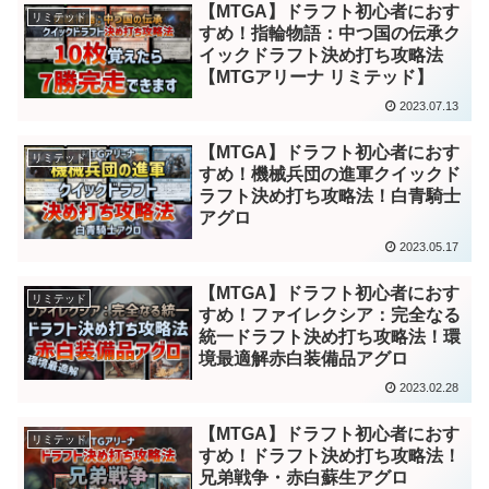
【MTGA】ドラフト初心者におす
リミテッド
すめ！指輪物語：中つ国の伝承ク
イックドラフト決め打ち攻略法
【MTGアリーナ リミテッド】
2023.07.13
【MTGA】ドラフト初心者におす
リミテッド
すめ！機械兵団の進軍クイックド
ラフト決め打ち攻略法！白青騎士
アグロ
2023.05.17
【MTGA】ドラフト初心者におす
リミテッド
すめ！ファイレクシア：完全なる
統一ドラフト決め打ち攻略法！環
境最適解赤白装備品アグロ
2023.02.28
【MTGA】ドラフト初心者におす
リミテッド
すめ！ドラフト決め打ち攻略法！
兄弟戦争・赤白蘇生アグロ